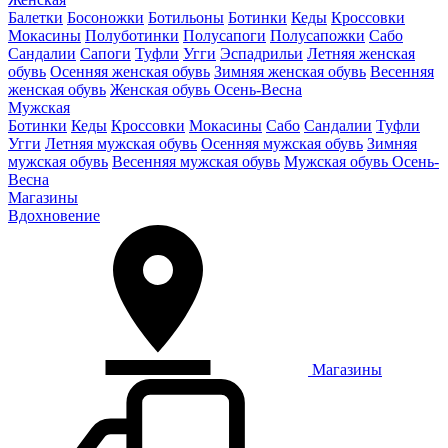
Балетки
Босоножки
Ботильоны
Ботинки
Кеды
Кроссовки
Мокасины
Полуботинки
Полусапоги
Полусапожки
Сабо
Сандалии
Сапоги
Туфли
Угги
Эспадрильи
Летняя женская
обувь
Осенняя женская обувь
Зимняя женская обувь
Весенняя
женская обувь
Женская обувь Осень-Весна
Мужская
Ботинки
Кеды
Кроссовки
Мокасины
Сабо
Сандалии
Туфли
Угги
Летняя мужская обувь
Осенняя мужская обувь
Зимняя
мужская обувь
Весенняя мужская обувь
Мужская обувь Осень-
Весна
Магазины
Вдохновение
Магазины