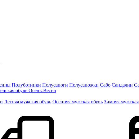
сины
Полуботинки
Полусапоги
Полусапожки
Сабо
Сандалии
С
енская обувь Осень-Весна
ги
Летняя мужская обувь
Осенняя мужская обувь
Зимняя мужская