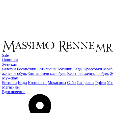
Sale
Новинки
Женская
Балетки
Босоножки
Ботильоны
Ботинки
Кеды
Кроссовки
Мока
женская обувь
Зимняя женская обувь
Весенняя женская обувь
Ж
Мужская
Ботинки
Кеды
Кроссовки
Мокасины
Сабо
Сандалии
Туфли
Уг
Магазины
Вдохновение