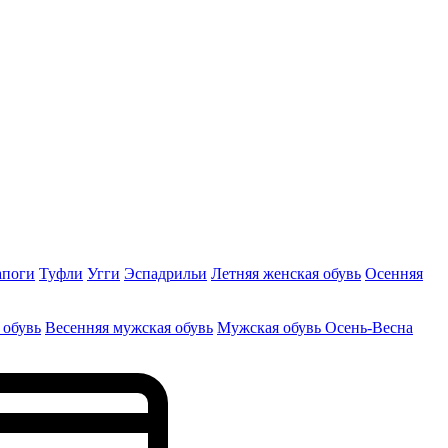
апоги
Туфли
Угги
Эспадрильи
Летняя женская обувь
Осенняя
 обувь
Весенняя мужская обувь
Мужская обувь Осень-Весна