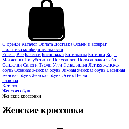
О бренде
Каталог
Оплата
Доставка
Обмен и возврат
Политика конфидициальности
Еще…
Все
Балетки
Босоножки
Ботильоны
Ботинки
Кеды
Мокасины
Полуботинки
Полусапоги
Полусапожки
Сабо
Сандалии
Сапоги
Туфли
Угги
Эспадрильи
Летняя женская
обувь
Осенняя женская обувь
Зимняя женская обувь
Весенняя
женская обувь
Женская обувь Осень-Весна
Главная
Каталог
Женская обувь
Женские кроссовки
Женские кроссовки