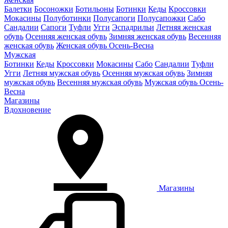
Балетки
Босоножки
Ботильоны
Ботинки
Кеды
Кроссовки
Мокасины
Полуботинки
Полусапоги
Полусапожки
Сабо
Сандалии
Сапоги
Туфли
Угги
Эспадрильи
Летняя женская
обувь
Осенняя женская обувь
Зимняя женская обувь
Весенняя
женская обувь
Женская обувь Осень-Весна
Мужская
Ботинки
Кеды
Кроссовки
Мокасины
Сабо
Сандалии
Туфли
Угги
Летняя мужская обувь
Осенняя мужская обувь
Зимняя
мужская обувь
Весенняя мужская обувь
Мужская обувь Осень-
Весна
Магазины
Вдохновение
Магазины