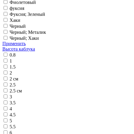
Фиолетовый
фуксия
Фуксия; Зеленый
Хаки
Черный
Черный; Металик
Черный; Хаки
Применить
Высота каблука
0.8
1
1.5
2
2 см
2.5
2.5 см
3
3.5
4
4.5
5
5.5
6