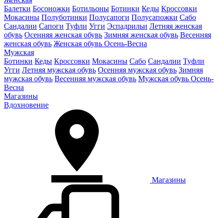
Балетки
Босоножки
Ботильоны
Ботинки
Кеды
Кроссовки
Мокасины
Полуботинки
Полусапоги
Полусапожки
Сабо
Сандалии
Сапоги
Туфли
Угги
Эспадрильи
Летняя женская
обувь
Осенняя женская обувь
Зимняя женская обувь
Весенняя
женская обувь
Женская обувь Осень-Весна
Мужская
Ботинки
Кеды
Кроссовки
Мокасины
Сабо
Сандалии
Туфли
Угги
Летняя мужская обувь
Осенняя мужская обувь
Зимняя
мужская обувь
Весенняя мужская обувь
Мужская обувь Осень-
Весна
Магазины
Вдохновение
Магазины