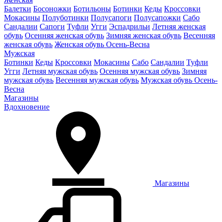
Балетки
Босоножки
Ботильоны
Ботинки
Кеды
Кроссовки
Мокасины
Полуботинки
Полусапоги
Полусапожки
Сабо
Сандалии
Сапоги
Туфли
Угги
Эспадрильи
Летняя женская
обувь
Осенняя женская обувь
Зимняя женская обувь
Весенняя
женская обувь
Женская обувь Осень-Весна
Мужская
Ботинки
Кеды
Кроссовки
Мокасины
Сабо
Сандалии
Туфли
Угги
Летняя мужская обувь
Осенняя мужская обувь
Зимняя
мужская обувь
Весенняя мужская обувь
Мужская обувь Осень-
Весна
Магазины
Вдохновение
Магазины