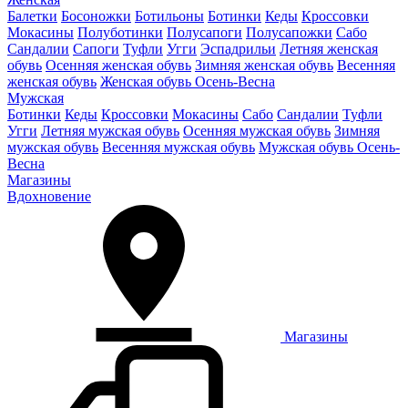
Балетки
Босоножки
Ботильоны
Ботинки
Кеды
Кроссовки
Мокасины
Полуботинки
Полусапоги
Полусапожки
Сабо
Сандалии
Сапоги
Туфли
Угги
Эспадрильи
Летняя женская
обувь
Осенняя женская обувь
Зимняя женская обувь
Весенняя
женская обувь
Женская обувь Осень-Весна
Мужская
Ботинки
Кеды
Кроссовки
Мокасины
Сабо
Сандалии
Туфли
Угги
Летняя мужская обувь
Осенняя мужская обувь
Зимняя
мужская обувь
Весенняя мужская обувь
Мужская обувь Осень-
Весна
Магазины
Вдохновение
Магазины