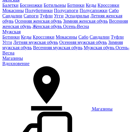
Балетки
Босоножки
Ботильоны
Ботинки
Кеды
Кроссовки
Мокасины
Полуботинки
Полусапоги
Полусапожки
Сабо
Сандалии
Сапоги
Туфли
Угги
Эспадрильи
Летняя женская
обувь
Осенняя женская обувь
Зимняя женская обувь
Весенняя
женская обувь
Женская обувь Осень-Весна
Мужская
Ботинки
Кеды
Кроссовки
Мокасины
Сабо
Сандалии
Туфли
Угги
Летняя мужская обувь
Осенняя мужская обувь
Зимняя
мужская обувь
Весенняя мужская обувь
Мужская обувь Осень-
Весна
Магазины
Вдохновение
Магазины