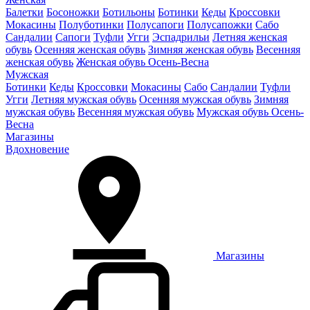
Балетки
Босоножки
Ботильоны
Ботинки
Кеды
Кроссовки
Мокасины
Полуботинки
Полусапоги
Полусапожки
Сабо
Сандалии
Сапоги
Туфли
Угги
Эспадрильи
Летняя женская
обувь
Осенняя женская обувь
Зимняя женская обувь
Весенняя
женская обувь
Женская обувь Осень-Весна
Мужская
Ботинки
Кеды
Кроссовки
Мокасины
Сабо
Сандалии
Туфли
Угги
Летняя мужская обувь
Осенняя мужская обувь
Зимняя
мужская обувь
Весенняя мужская обувь
Мужская обувь Осень-
Весна
Магазины
Вдохновение
Магазины