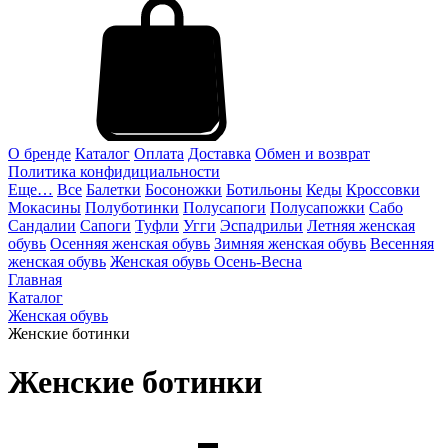
О бренде
Каталог
Оплата
Доставка
Обмен и возврат
Политика конфидициальности
Еще…
Все
Балетки
Босоножки
Ботильоны
Кеды
Кроссовки
Мокасины
Полуботинки
Полусапоги
Полусапожки
Сабо
Сандалии
Сапоги
Туфли
Угги
Эспадрильи
Летняя женская
обувь
Осенняя женская обувь
Зимняя женская обувь
Весенняя
женская обувь
Женская обувь Осень-Весна
Главная
Каталог
Женская обувь
Женские ботинки
Женские ботинки