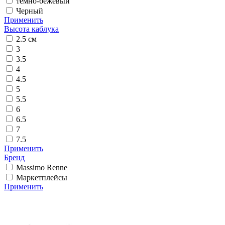
темно-бежевый
Черный
Применить
Высота каблука
2.5 см
3
3.5
4
4.5
5
5.5
6
6.5
7
7.5
Применить
Бренд
Massimo Renne
Маркетплейсы
Применить