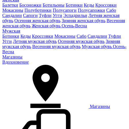
Балетки
Босоножки
Ботильоны
Ботинки
Кеды
Кроссовки
Мокасины
Полуботинки
Полусапоги
Полусапожки
Сабо
Сандалии
Сапоги
Туфли
Угги
Эспадрильи
Летняя женская
обувь
Осенняя женская обувь
Зимняя женская обувь
Весенняя
женская обувь
Женская обувь Осень-Весна
Мужская
Ботинки
Кеды
Кроссовки
Мокасины
Сабо
Сандалии
Туфли
Угги
Летняя мужская обувь
Осенняя мужская обувь
Зимняя
мужская обувь
Весенняя мужская обувь
Мужская обувь Осень-
Весна
Магазины
Вдохновение
Магазины