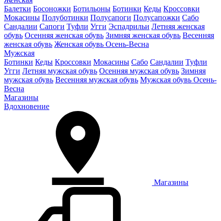
Балетки
Босоножки
Ботильоны
Ботинки
Кеды
Кроссовки
Мокасины
Полуботинки
Полусапоги
Полусапожки
Сабо
Сандалии
Сапоги
Туфли
Угги
Эспадрильи
Летняя женская
обувь
Осенняя женская обувь
Зимняя женская обувь
Весенняя
женская обувь
Женская обувь Осень-Весна
Мужская
Ботинки
Кеды
Кроссовки
Мокасины
Сабо
Сандалии
Туфли
Угги
Летняя мужская обувь
Осенняя мужская обувь
Зимняя
мужская обувь
Весенняя мужская обувь
Мужская обувь Осень-
Весна
Магазины
Вдохновение
Магазины