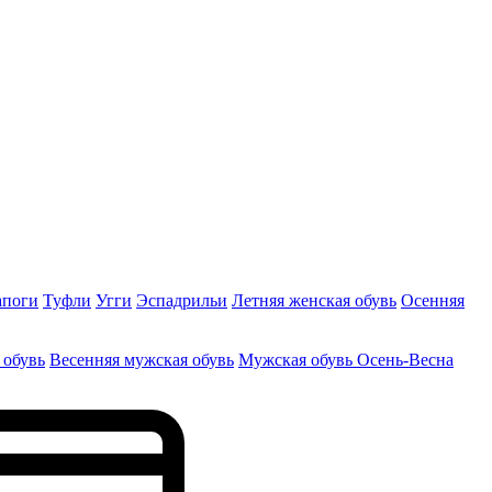
апоги
Туфли
Угги
Эспадрильи
Летняя женская обувь
Осенняя
 обувь
Весенняя мужская обувь
Мужская обувь Осень-Весна