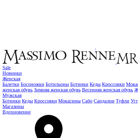
Sale
Новинки
Женская
Балетки
Босоножки
Ботильоны
Ботинки
Кеды
Кроссовки
Мока
женская обувь
Зимняя женская обувь
Весенняя женская обувь
Ж
Мужская
Ботинки
Кеды
Кроссовки
Мокасины
Сабо
Сандалии
Туфли
Уг
Магазины
Вдохновение