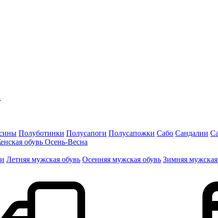
сины
Полуботинки
Полусапоги
Полусапожки
Сабо
Сандалии
С
енская обувь Осень-Весна
ги
Летняя мужская обувь
Осенняя мужская обувь
Зимняя мужская