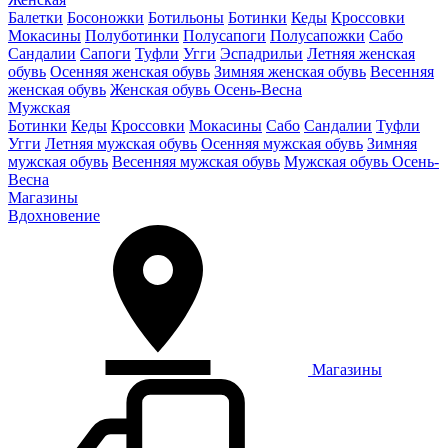
Балетки
Босоножки
Ботильоны
Ботинки
Кеды
Кроссовки
Мокасины
Полуботинки
Полусапоги
Полусапожки
Сабо
Сандалии
Сапоги
Туфли
Угги
Эспадрильи
Летняя женская
обувь
Осенняя женская обувь
Зимняя женская обувь
Весенняя
женская обувь
Женская обувь Осень-Весна
Мужская
Ботинки
Кеды
Кроссовки
Мокасины
Сабо
Сандалии
Туфли
Угги
Летняя мужская обувь
Осенняя мужская обувь
Зимняя
мужская обувь
Весенняя мужская обувь
Мужская обувь Осень-
Весна
Магазины
Вдохновение
Магазины