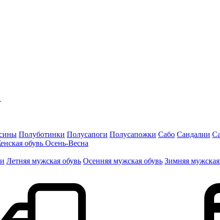
сины
Полуботинки
Полусапоги
Полусапожки
Сабо
Сандалии
С
енская обувь Осень-Весна
ги
Летняя мужская обувь
Осенняя мужская обувь
Зимняя мужская