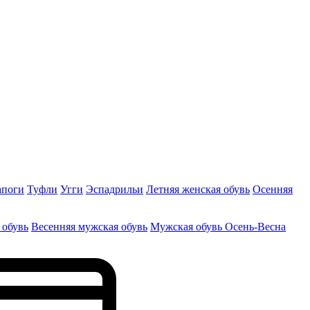
апоги
Туфли
Угги
Эспадрильи
Летняя женская обувь
Осенняя
 обувь
Весенняя мужская обувь
Мужская обувь Осень-Весна