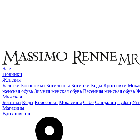
Sale
Новинки
Женская
Балетки
Босоножки
Ботильоны
Ботинки
Кеды
Кроссовки
Мока
женская обувь
Зимняя женская обувь
Весенняя женская обувь
Ж
Мужская
Ботинки
Кеды
Кроссовки
Мокасины
Сабо
Сандалии
Туфли
Уг
Магазины
Вдохновение