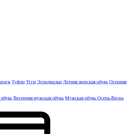
апоги
Туфли
Угги
Эспадрильи
Летняя женская обувь
Осенняя
 обувь
Весенняя мужская обувь
Мужская обувь Осень-Весна