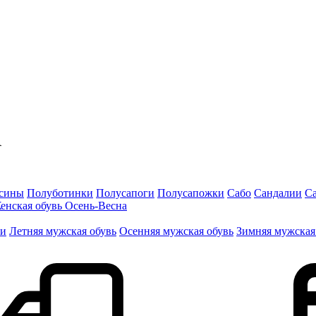
сины
Полуботинки
Полусапоги
Полусапожки
Сабо
Сандалии
С
енская обувь Осень-Весна
ги
Летняя мужская обувь
Осенняя мужская обувь
Зимняя мужская