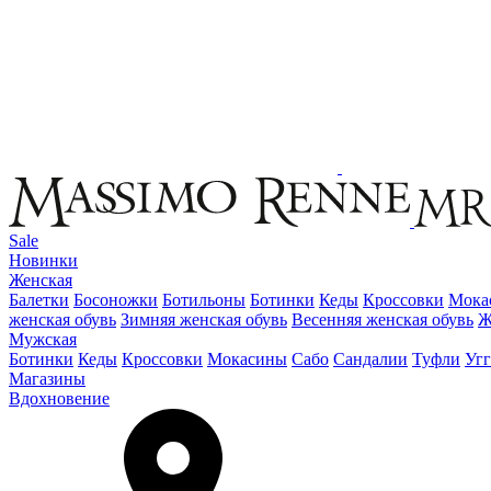
Sale
Новинки
Женская
Балетки
Босоножки
Ботильоны
Ботинки
Кеды
Кроссовки
Мока
женская обувь
Зимняя женская обувь
Весенняя женская обувь
Ж
Мужская
Ботинки
Кеды
Кроссовки
Мокасины
Сабо
Сандалии
Туфли
Уг
Магазины
Вдохновение