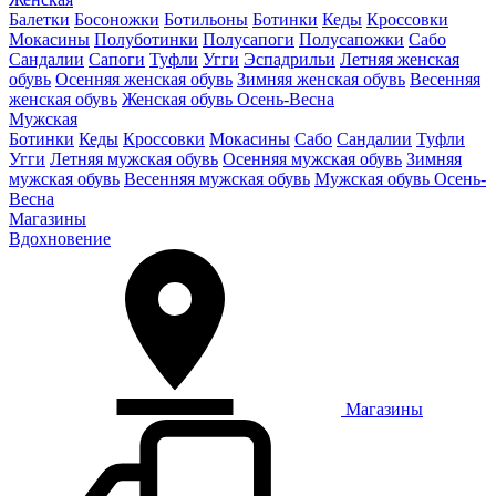
Балетки
Босоножки
Ботильоны
Ботинки
Кеды
Кроссовки
Мокасины
Полуботинки
Полусапоги
Полусапожки
Сабо
Сандалии
Сапоги
Туфли
Угги
Эспадрильи
Летняя женская
обувь
Осенняя женская обувь
Зимняя женская обувь
Весенняя
женская обувь
Женская обувь Осень-Весна
Мужская
Ботинки
Кеды
Кроссовки
Мокасины
Сабо
Сандалии
Туфли
Угги
Летняя мужская обувь
Осенняя мужская обувь
Зимняя
мужская обувь
Весенняя мужская обувь
Мужская обувь Осень-
Весна
Магазины
Вдохновение
Магазины