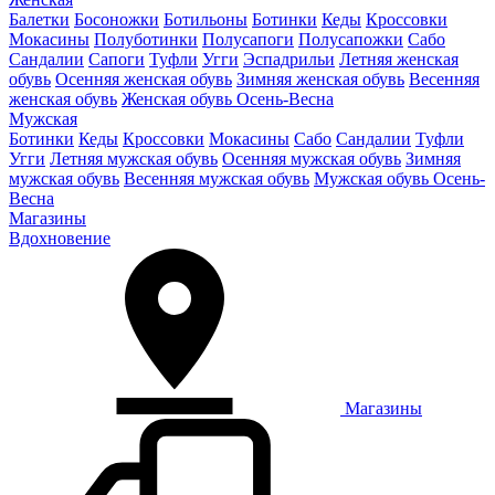
Балетки
Босоножки
Ботильоны
Ботинки
Кеды
Кроссовки
Мокасины
Полуботинки
Полусапоги
Полусапожки
Сабо
Сандалии
Сапоги
Туфли
Угги
Эспадрильи
Летняя женская
обувь
Осенняя женская обувь
Зимняя женская обувь
Весенняя
женская обувь
Женская обувь Осень-Весна
Мужская
Ботинки
Кеды
Кроссовки
Мокасины
Сабо
Сандалии
Туфли
Угги
Летняя мужская обувь
Осенняя мужская обувь
Зимняя
мужская обувь
Весенняя мужская обувь
Мужская обувь Осень-
Весна
Магазины
Вдохновение
Магазины