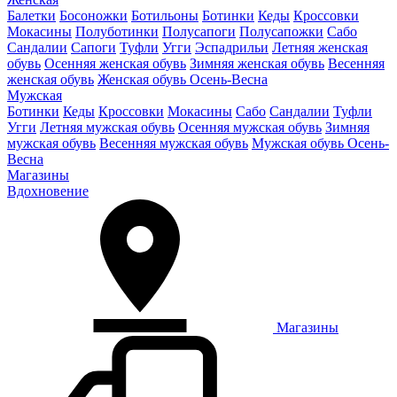
Балетки
Босоножки
Ботильоны
Ботинки
Кеды
Кроссовки
Мокасины
Полуботинки
Полусапоги
Полусапожки
Сабо
Сандалии
Сапоги
Туфли
Угги
Эспадрильи
Летняя женская
обувь
Осенняя женская обувь
Зимняя женская обувь
Весенняя
женская обувь
Женская обувь Осень-Весна
Мужская
Ботинки
Кеды
Кроссовки
Мокасины
Сабо
Сандалии
Туфли
Угги
Летняя мужская обувь
Осенняя мужская обувь
Зимняя
мужская обувь
Весенняя мужская обувь
Мужская обувь Осень-
Весна
Магазины
Вдохновение
Магазины